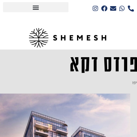
רדס דקא
יפו